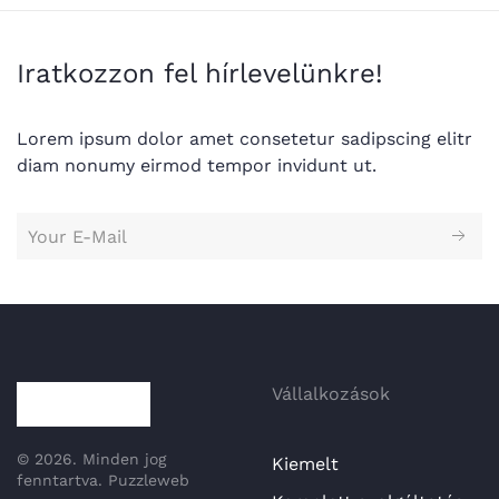
Iratkozzon fel hírlevelünkre!
Lorem ipsum dolor amet consetetur sadipscing elitr
diam nonumy eirmod tempor invidunt ut.
Vállalkozások
©
2026.
Minden jog
Kiemelt
fenntartva.
Puzzleweb