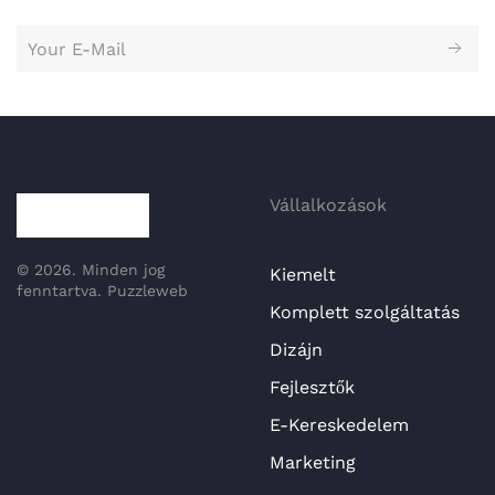
Vállalkozások
©
2026.
Minden jog
Kiemelt
fenntartva.
Puzzleweb
Komplett szolgáltatás
Dizájn
Fejlesztők
E-Kereskedelem
Marketing