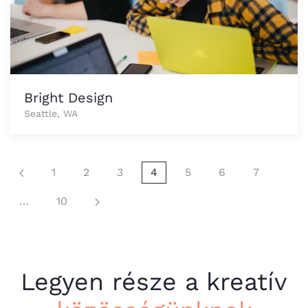
Bright Design
Seattle, WA
1
2
3
4
5
6
7
…
10
Legyen része
a kreatív