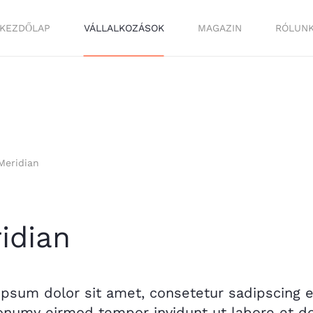
KEZDŐLAP
VÁLLALKOZÁSOK
MAGAZIN
RÓLUN
Meridian
idian
psum dolor sit amet, consetetur sadipscing el
numy eirmod tempor invidunt ut labore et do