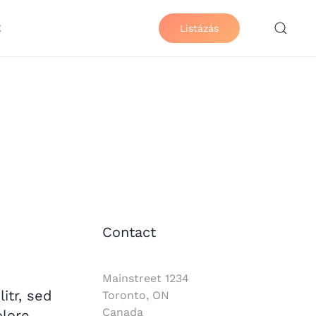
K
Listázás
Contact
Mainstreet 1234
itr, sed
Toronto, ON
Canada
lore